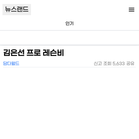
뉴스랜드
인기
김은선 프로 레슨비
담다월드
신고
조회
5,633
공유