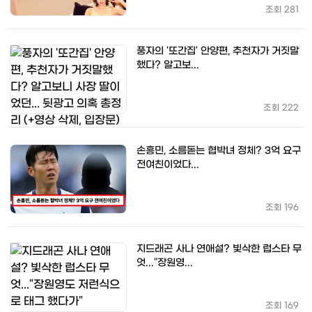
조회
281
풍자의 '또간집' 안양편, 추천자가 거짓말
했다? 알고보...
조회
222
손흥민, 소름돋는 협박녀 정체? 3억 요구
전여친이었다...
조회
196
지드래곤 사나 연애설? 빛삭한 럽스타 무
엇..."장원영...
조회
169