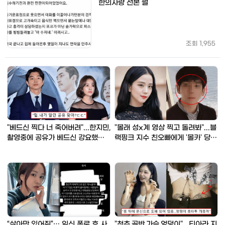
한의사랑 선본 썰
조회
1,955
"베드신 찍다 너 죽어버려"...한지민,
"몰래 성x계 영상 찍고 돌려봐"...블
촬영중에 공유가 베드신 강요했다
랙핑크 지수 친오빠에게 '몰카' 당했
충격 폭로
다는 충격 폭로글 빛삭
“살아만 있어줘”… 임신 폭로 후 사
"척추,골반,가슴,엉덩이"...티아라 지