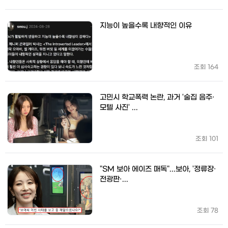
지능이 높을수록 내향적인 이유
조회
164
고민시 학교폭력 논란, 과거 '술집 음주·
모텔 사진' ...
조회
101
"SM 보아 에이즈 매독"...보아, '정류장·
전광판·...
조회
78