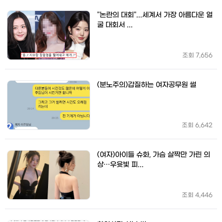
"논란의 대회"...세계서 가장 아름다운 얼
굴 대회서 ...
조회
7,656
(분노주의)갑질하는 여자공무원 썰
조회
6,642
(여자)아이들 슈화, 가슴 살짝만 가린 의
상…우윳빛 피...
조회
4,446