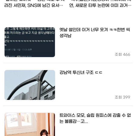
라진 서민재, SNS에 남긴 유서의
연, 새로운 타투 논란에 이미 과거에
의미? (+남친 신상, 마약)
새긴 커다란 '전신타투' 수준
옛날 썰인데 이거 너무 웃겨 ㅋㅋ한번 씩
생각남
조회
466
강남역 투신녀 구조 ㄷㄷ
조회
399
트와이스 모모, 슬립 원피스에 감출 수 없
는 볼륨감…고...