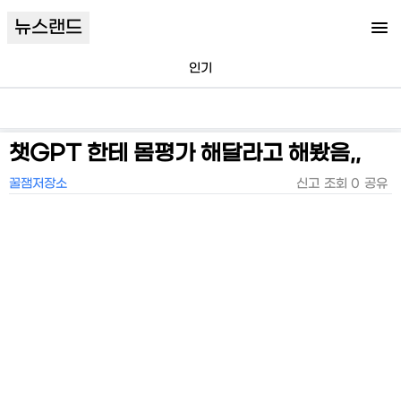
뉴스랜드
인기
챗GPT 한테 몸평가 해달라고 해봤음,,
꿀잼저장소
신고
조회
0
공유