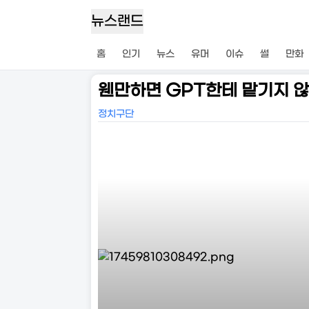
뉴스랜드
홈
인기
뉴스
유머
이슈
썰
만화
웬만하면 GPT한테 맡기지 
정치구단