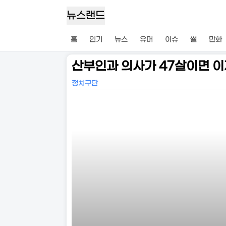
뉴스랜드
홈
인기
뉴스
유머
이슈
썰
만화
산부인과 의사가 47살이면 
정치구단