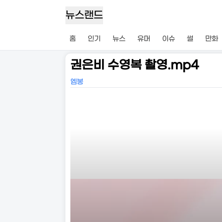
뉴스랜드
홈
인기
뉴스
유머
이슈
썰
만화
권은비 수영복 촬영.mp4
엠봉