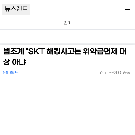
뉴스랜드
인기
법조계 “SKT 해킹사고는 위약금면제 대
상 아냐
담다월드
신고
조회
0
공유